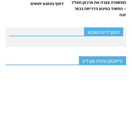
המשטרה עצרה את ארכאן חאלד
דחוף במפגע יתושים
– החשוד בפיגוע הדריסה בכפר
יונה
המובילים השבוע
פייסבוק נתניה און ליין