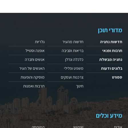
מדורי תוכן
חדשות נתניה
חדשות מהעיר
גלריות
תרבות ופנאי
בריאות וסביבה
אופנה וסטייל
נתניה מבשלת
כלכלה ונדלן
אנשים וחברה
בלוגים ודעות
משפט ופלילי
האנשים של העיר
ספורט
צרכנות ועסקים
מוסיקה והופעות
חינוך
תרבות ואמנות
מידע וכלים
אודות
שימושי
המומחה