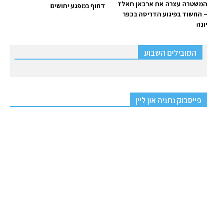
המשטרה עצרה את ארכאן חאלד
דחוף במפגע יתושים
– החשוד בפיגוע הדריסה בכפר
יונה
המובילים השבוע
פייסבוק נתניה און ליין