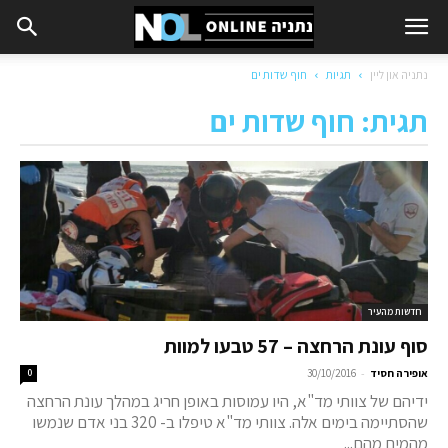
נתניה און ליין
תגיות
חוף שדות ים
תגית: חוף שדות ים
חדשות מהעיר
סוף עונת הרחצה – 57 טבעו למוות
-
אופירה חסיד
30/10/2016
0
ידיהם של צוותי מד"א, היו עמוסות באופן חריג במהלך עונת הרחצה
שהסתיימה בימים אלה. צוותי מד"א טיפלו ב- 320 בני אדם שנמשו
מהמים מהם...