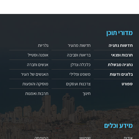
מדורי תוכן
חדשות נתניה
חדשות מהעיר
גלריות
תרבות ופנאי
בריאות וסביבה
אופנה וסטייל
נתניה מבשלת
כלכלה ונדלן
אנשים וחברה
בלוגים ודעות
משפט ופלילי
האנשים של העיר
ספורט
צרכנות ועסקים
מוסיקה והופעות
חינוך
תרבות ואמנות
מידע וכלים
אודות
שימושי
המומחה