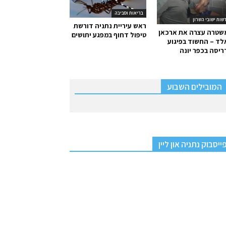
בריאות וסביבה
שות ישובי השרון
ראש עיריית נתניה דורשת
שטרה עצרה את ארכאן
טיפול דחוף במפגע יתושים
ד – החשוד בפיגוע
יסה בכפר יונה
המובילים השבוע
ייסבוק נתניה און ליין