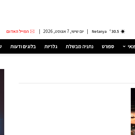
|
יום שישי, 7 אוגוסט, 2026
|
המייל האדום
Netanya
C
30.5
נאי
ספורט
נתניה מבשלת
גלריות
בלוגים ודעות
ש