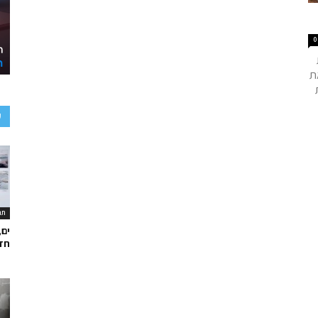
0
לפנות עד ליום 30.11.16 את
ע
תר
ים,
חד