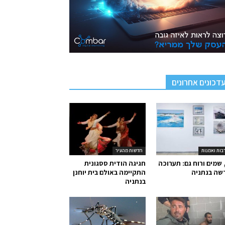
דכונים אחרונים
בות ואמנות
חדשות מהעיר
 שמים ורוח גם: תערוכה
חגיגה הודית ססגונית
שה בנתניה
התקיימה באולם בית יוחנן
בנתניה