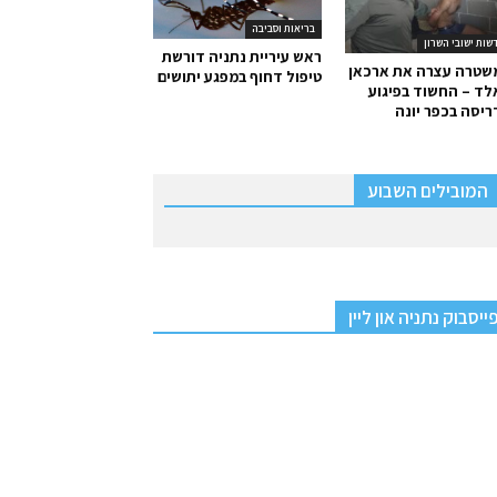
בריאות וסביבה
שות ישובי השרון
ראש עיריית נתניה דורשת
שטרה עצרה את ארכאן
טיפול דחוף במפגע יתושים
ד – החשוד בפיגוע
יסה בכפר יונה
המובילים השבוע
ייסבוק נתניה און ליין