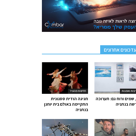
דכונים אחרונים
בות ואמנות
חדשות מהעיר
 שמים ורוח גם: תערוכה
חגיגה הודית ססגונית
שה בנתניה
התקיימה באולם בית יוחנן
בנתניה