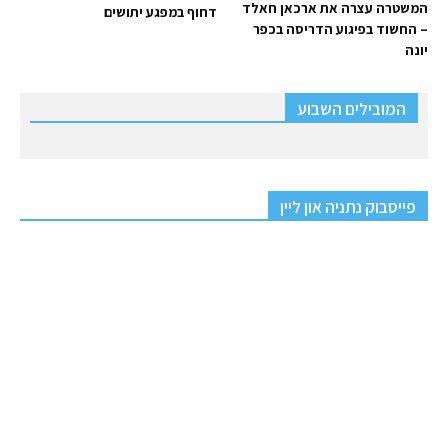
המשטרה עצרה את ארכאן חאלד
דחוף במפגע יתושים
– החשוד בפיגוע הדריסה בכפר
יונה
המובילים השבוע
פייסבוק נתניה און ליין