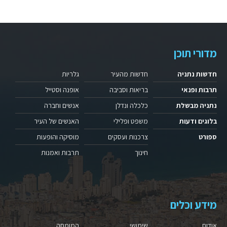
מדורי תוכן
חדשות נתניה
חדשות מהעיר
גלריות
תרבות ופנאי
בריאות וסביבה
אופנה וסטייל
נתניה מבשלת
כלכלה ונדלן
אנשים וחברה
בלוגים ודעות
משפט ופלילי
האנשים של העיר
ספורט
צרכנות ועסקים
מוסיקה והופעות
חינוך
תרבות ואמנות
מידע וכלים
אודות
שימושי
המומחה