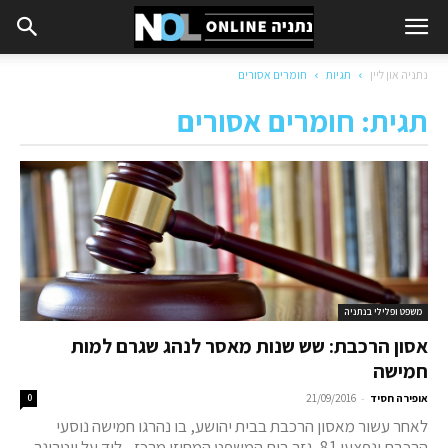
נתניה און ליין
תגיות
חומרים אסורים
תגית: חומרים אסורים
משפט ופלילי בנתניה
אסון הרכבת: שש שנות מאסר לנהג שגרם למות
חמישה
-
אופירה חסיד
21/09/2016
0
לאחר עשור מאסון הרכבת בבית יהושע, בו נהרגו חמישה נוסעי
הרכבת ונפצעו 81, גזר בית המשפט המחוזי מרכז - לוד על ווטרינר