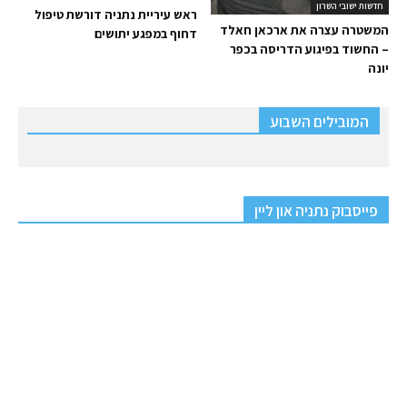
חדשות ישובי השרון
ראש עיריית נתניה דורשת טיפול
המשטרה עצרה את ארכאן חאלד
דחוף במפגע יתושים
– החשוד בפיגוע הדריסה בכפר
יונה
המובילים השבוע
פייסבוק נתניה און ליין