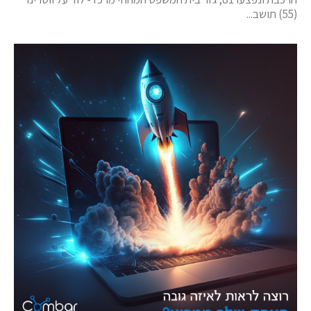
(55) תושב...