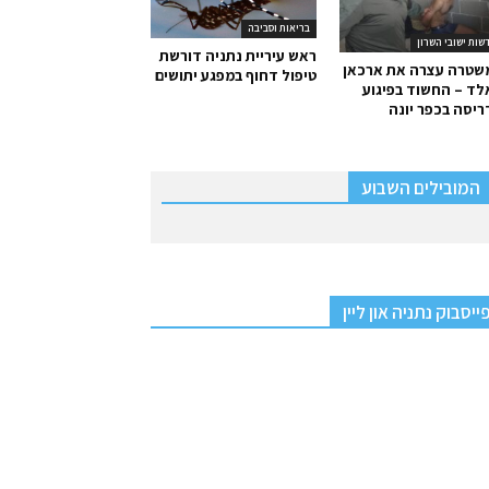
בריאות וסביבה
שות ישובי השרון
ראש עיריית נתניה דורשת
שטרה עצרה את ארכאן
טיפול דחוף במפגע יתושים
ד – החשוד בפיגוע
יסה בכפר יונה
המובילים השבוע
ייסבוק נתניה און ליין