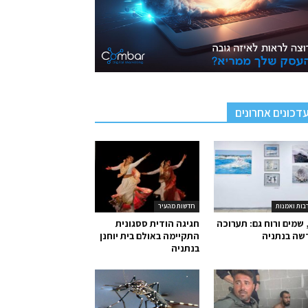
דכונים אחרונים
בות ואמנות
חדשות מהעיר
 שמים ורוח גם: תערוכה
חגיגה הודית ססגונית
שה בנתניה
התקיימה באולם בית יוחנן
בנתניה