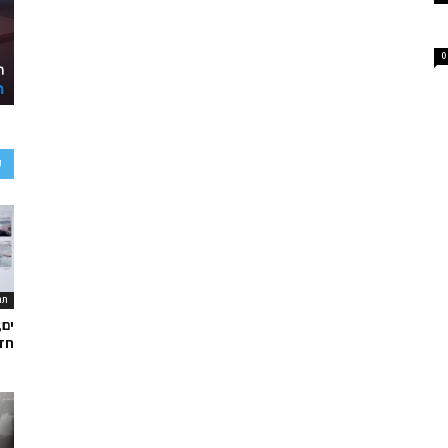
0
ע
תר
ים,
חד