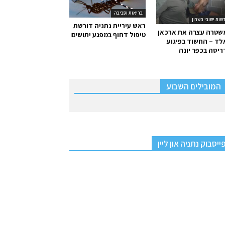
בריאות וסביבה
שות ישובי השרון
ראש עיריית נתניה דורשת
שטרה עצרה את ארכאן
טיפול דחוף במפגע יתושים
ד – החשוד בפיגוע
יסה בכפר יונה
המובילים השבוע
ייסבוק נתניה און ליין