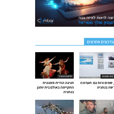
דכונים אחרונים
בות ואמנות
חדשות מהעיר
 שמים ורוח גם: תערוכה
חגיגה הודית ססגונית
שה בנתניה
התקיימה באולם בית יוחנן
בנתניה