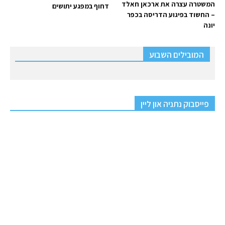
המשטרה עצרה את ארכאן חאלד
דחוף במפגע יתושים
– החשוד בפיגוע הדריסה בכפר
יונה
המובילים השבוע
פייסבוק נתניה און ליין