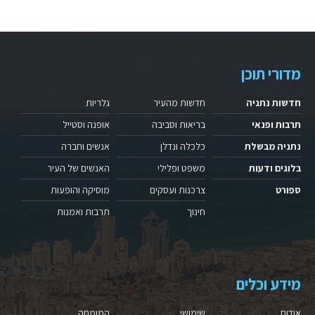
מדורי תוכן
חדשות נתניה
חדשות מהעיר
גלריות
תרבות ופנאי
בריאות וסביבה
אופנה וסטייל
נתניה מבשלת
כלכלה ונדלן
אנשים וחברה
בלוגים ודעות
משפט ופלילי
האנשים של העיר
ספורט
צרכנות ועסקים
מוסיקה והופעות
חינוך
תרבות ואמנות
מידע וכלים
אודות
שימושי
המומחה