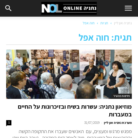
נתניה און ליין
תגיות
חוה אפל
תגית: חוה אפל
חדשות מהעיר
מוזיאון נתניה: עשרות בשיח ובזיכרונות על החיים
במעברות
-
מערכת נתניה און ליין
31/07/2019
1
מפגש מרגש ומעצים, עם האנשים שעברו את התקופה הקשה
וההירואית של המעברות, מיד לאחר קום המדינה - נערך ביום שני