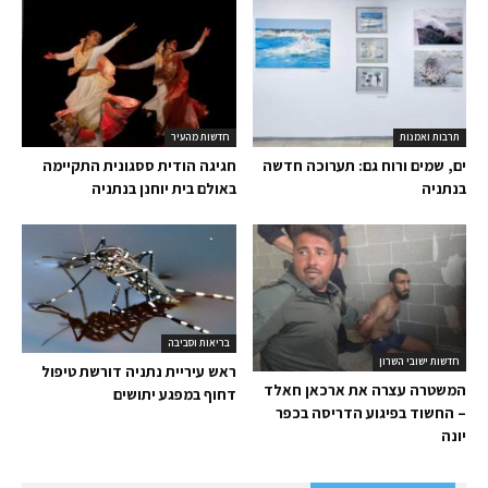
תרבות ואמנות
חדשות מהעיר
ים, שמים ורוח גם: תערוכה חדשה
חגיגה הודית ססגונית התקיימה
בנתניה
באולם בית יוחנן בנתניה
בריאות וסביבה
חדשות ישובי השרון
ראש עיריית נתניה דורשת טיפול
המשטרה עצרה את ארכאן חאלד
דחוף במפגע יתושים
– החשוד בפיגוע הדריסה בכפר
יונה