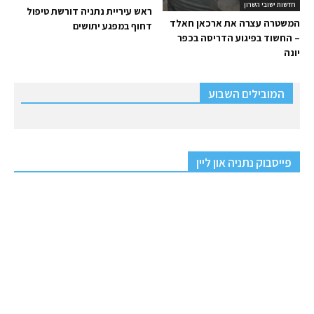
חדשות ישובי השרון
ראש עיריית נתניה דורשת טיפול
המשטרה עצרה את ארכאן חאלד
דחוף במפגע יתושים
– החשוד בפיגוע הדריסה בכפר
יונה
המובילים השבוע
פייסבוק נתניה און ליין