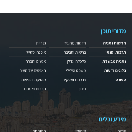
מדורי תוכן
חדשות נתניה
חדשות מהעיר
גלריות
תרבות ופנאי
בריאות וסביבה
אופנה וסטייל
נתניה מבשלת
כלכלה ונדלן
אנשים וחברה
בלוגים ודעות
משפט ופלילי
האנשים של העיר
ספורט
צרכנות ועסקים
מוסיקה והופעות
חינוך
תרבות ואמנות
מידע וכלים
אודות
שימושי
המומחה