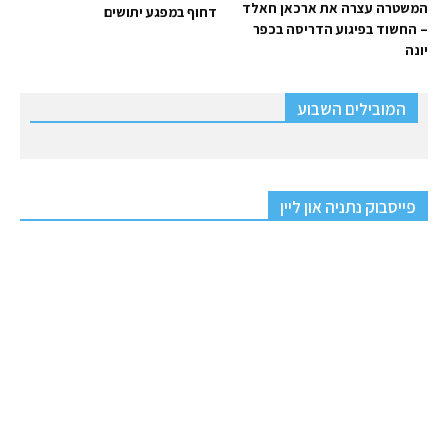
המשטרה עצרה את ארכאן חאלד
דחוף במפגע יתושים
– החשוד בפיגוע הדריסה בכפר
יונה
המובילים השבוע
פייסבוק נתניה און ליין