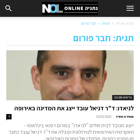
נתניה און ליין
תגיות
חבר פורום
תגית: חבר פורום
בריאות וסביבה
לניאדו: ד"ר דניאל עובד ייצג את המדינה באירופה
-
אופירה חסיד
15/03/2016
0
ייצוג מכובד לבית חולים "לניאדו" בפורום רפואי בינלאומי -
האקדמיה האירופאית לנוירולוגיה קיבלה את ד"ר דניאל עובד כחבר
מן המניין בפורום. תפקידו של הפורום האירופאי...