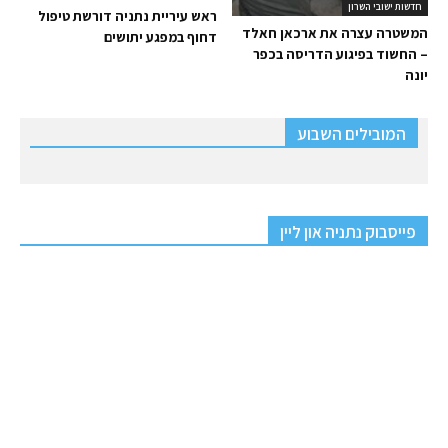
חדשות ישובי השרון
ראש עיריית נתניה דורשת טיפול
המשטרה עצרה את ארכאן חאלד
דחוף במפגע יתושים
– החשוד בפיגוע הדריסה בכפר
יונה
המובילים השבוע
פייסבוק נתניה און ליין