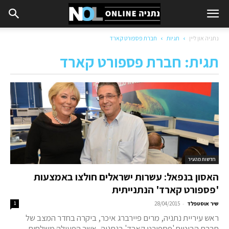
נתניה און ליין
תגיות
חברת פספורט קארד
תגית: חברת פספורט קארד
חדשות מהעיר
האסון בנפאל: עשרות ישראלים חולצו באמצעות
'פספורט קארד' הנתנייתית
-
שיר אוסטפלד
28/04/2015
1
ראש עיריית נתניה, מרים פיירברג איכר, ביקרה בחדר המצב של
חברת הביטוח 'פספורט קארד' בנתניה, אשר הפעילה משלחות