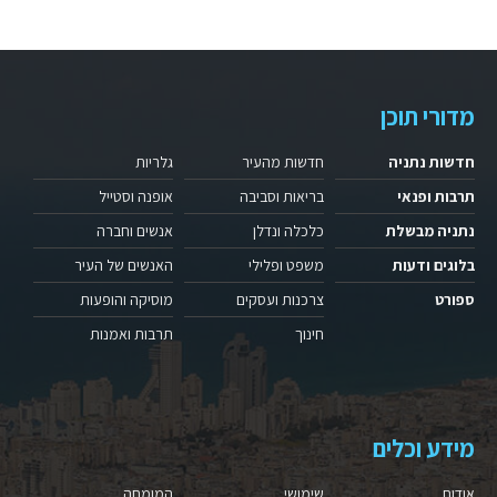
מדורי תוכן
חדשות נתניה
חדשות מהעיר
גלריות
תרבות ופנאי
בריאות וסביבה
אופנה וסטייל
נתניה מבשלת
כלכלה ונדלן
אנשים וחברה
בלוגים ודעות
משפט ופלילי
האנשים של העיר
ספורט
צרכנות ועסקים
מוסיקה והופעות
חינוך
תרבות ואמנות
מידע וכלים
אודות
שימושי
המומחה