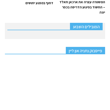
המשטרה עצרה את ארכאן חאלד
דחוף במפגע יתושים
– החשוד בפיגוע הדריסה בכפר
יונה
המובילים השבוע
פייסבוק נתניה און ליין