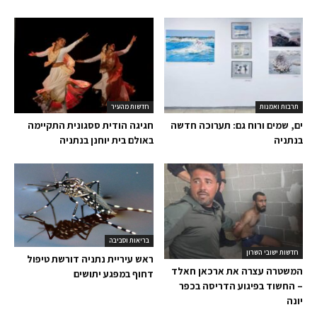
תרבות ואמנות
חדשות מהעיר
ים, שמים ורוח גם: תערוכה חדשה
חגיגה הודית ססגונית התקיימה
בנתניה
באולם בית יוחנן בנתניה
בריאות וסביבה
חדשות ישובי השרון
ראש עיריית נתניה דורשת טיפול
המשטרה עצרה את ארכאן חאלד
דחוף במפגע יתושים
– החשוד בפיגוע הדריסה בכפר
יונה