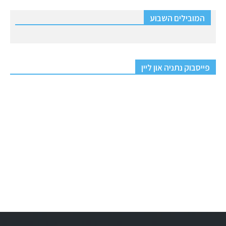
המובילים השבוע
פייסבוק נתניה און ליין