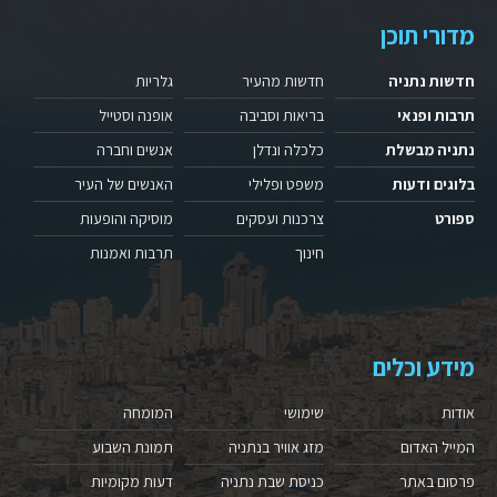
מדורי תוכן
חדשות נתניה
חדשות מהעיר
גלריות
תרבות ופנאי
בריאות וסביבה
אופנה וסטייל
נתניה מבשלת
כלכלה ונדלן
אנשים וחברה
בלוגים ודעות
משפט ופלילי
האנשים של העיר
ספורט
צרכנות ועסקים
מוסיקה והופעות
חינוך
תרבות ואמנות
מידע וכלים
אודות
שימושי
המומחה
המייל האדום
מזג אוויר בנתניה
תמונת השבוע
פרסום באתר
כניסת שבת נתניה
דעות מקומיות