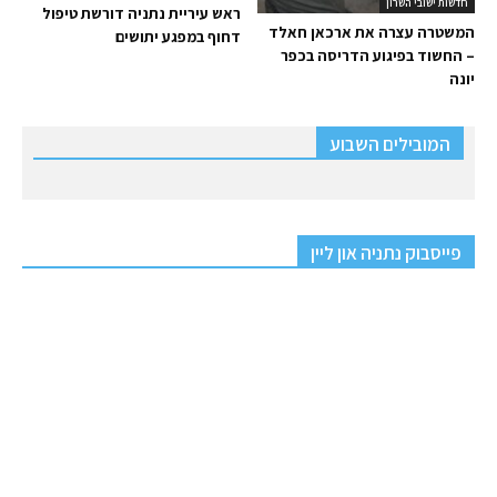
חדשות ישובי השרון
ראש עיריית נתניה דורשת טיפול
המשטרה עצרה את ארכאן חאלד
דחוף במפגע יתושים
– החשוד בפיגוע הדריסה בכפר
יונה
המובילים השבוע
פייסבוק נתניה און ליין