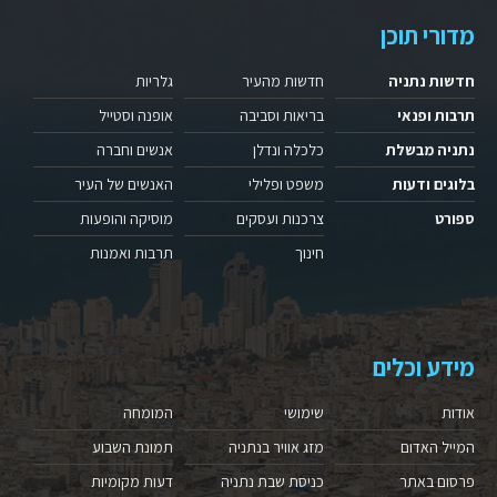
מדורי תוכן
חדשות נתניה
חדשות מהעיר
גלריות
תרבות ופנאי
בריאות וסביבה
אופנה וסטייל
נתניה מבשלת
כלכלה ונדלן
אנשים וחברה
בלוגים ודעות
משפט ופלילי
האנשים של העיר
ספורט
צרכנות ועסקים
מוסיקה והופעות
חינוך
תרבות ואמנות
מידע וכלים
אודות
שימושי
המומחה
המייל האדום
מזג אוויר בנתניה
תמונת השבוע
פרסום באתר
כניסת שבת נתניה
דעות מקומיות