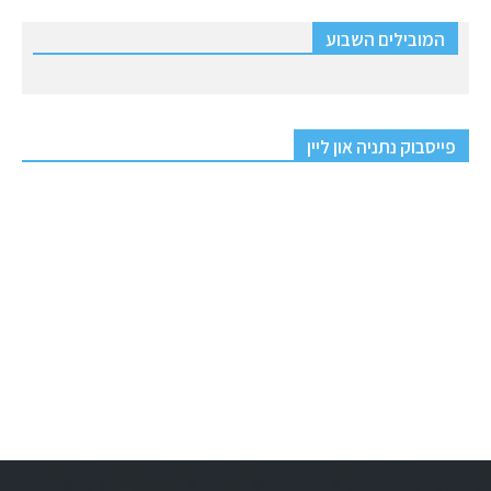
המובילים השבוע
פייסבוק נתניה און ליין