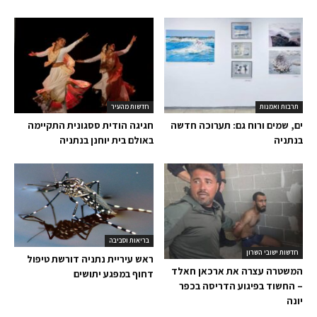
תרבות ואמנות
חדשות מהעיר
ים, שמים ורוח גם: תערוכה חדשה
חגיגה הודית ססגונית התקיימה
בנתניה
באולם בית יוחנן בנתניה
בריאות וסביבה
חדשות ישובי השרון
ראש עיריית נתניה דורשת טיפול
המשטרה עצרה את ארכאן חאלד
דחוף במפגע יתושים
– החשוד בפיגוע הדריסה בכפר
יונה