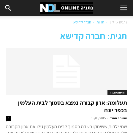
נתניה און ליין
תגיות
חברה קדישא
תגית: חברה קדישא
חדשות מהעיר
תעלומה: ארון קבורה נמצא בסמוך לבית העלמין
בכפר יונה
-
אופירה חסיד
15/03/2015
5
שתי ילדות ששיחקו בשדה בסמוך לבית העלמין גילו את ארון הקבורה
שנדף ממנו ריח רע וזבובים חגו בסביבתו; בחברה קדישא לא יודעים