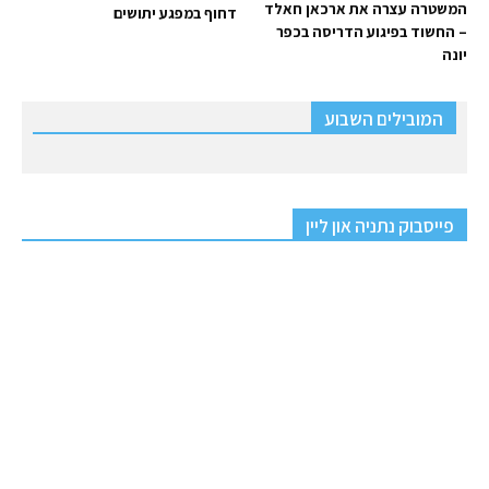
המשטרה עצרה את ארכאן חאלד
דחוף במפגע יתושים
– החשוד בפיגוע הדריסה בכפר
יונה
המובילים השבוע
פייסבוק נתניה און ליין