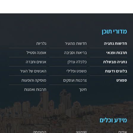
מדורי תוכן
חדשות נתניה
חדשות מהעיר
גלריות
תרבות ופנאי
בריאות וסביבה
אופנה וסטייל
נתניה מבשלת
כלכלה ונדלן
אנשים וחברה
בלוגים ודעות
משפט ופלילי
האנשים של העיר
ספורט
צרכנות ועסקים
מוסיקה והופעות
חינוך
תרבות ואמנות
מידע וכלים
אודות
שימושי
המומחה