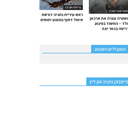
בריאות וסביבה
שות ישובי השרון
ראש עיריית נתניה דורשת
שטרה עצרה את ארכאן
טיפול דחוף במפגע יתושים
ד – החשוד בפיגוע
יסה בכפר יונה
המובילים השבוע
ייסבוק נתניה און ליין