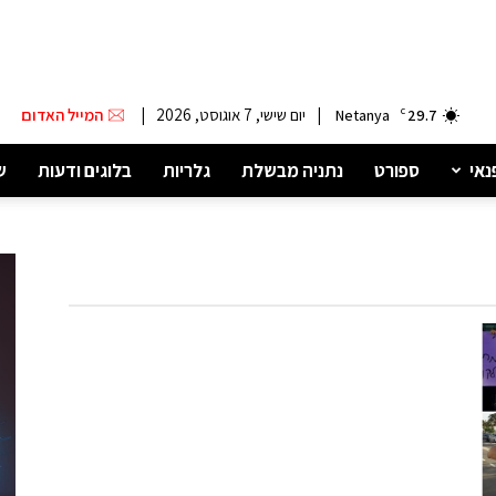
|
יום שישי, 7 אוגוסט, 2026
|
המייל האדום
Netanya
C
29.7
נאי
ספורט
נתניה מבשלת
גלריות
בלוגים ודעות
ש