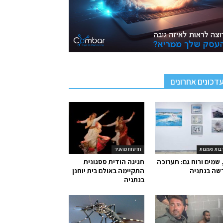
דכונים אחרונים
בות ואמנות
חדשות מהעיר
 שמים ורוח גם: תערוכה
חגיגה הודית ססגונית
שה בנתניה
התקיימה באולם בית יוחנן
בנתניה