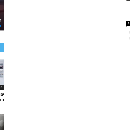
5
ע
תר
ים,
חד