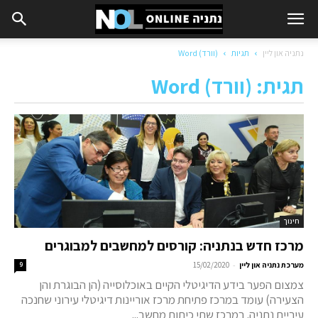
נתניה און ליין
תגיות
(וורד) Word
תגית: (וורד) Word
חינוך
מרכז חדש בנתניה: קורסים למחשבים למבוגרים
-
מערכת נתניה און ליין
15/02/2020
9
צמצום הפער בידע הדיגיטלי הקיים באוכלוסייה (הן הבוגרת והן
הצעירה) עומד במרכז פתיחת מרכז אוריינות דיגיטלי עירוני שחנכה
עיריית נתניה. במרכז שתי כיתות מחשב...