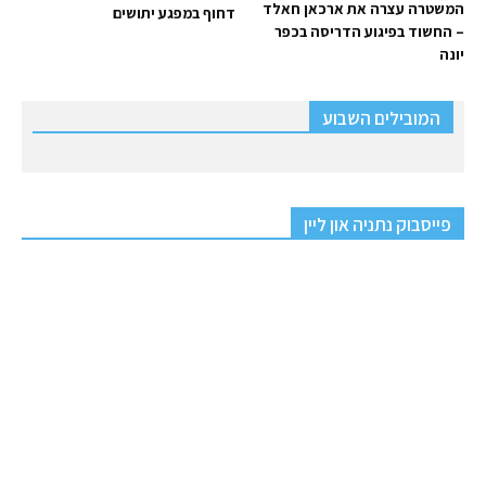
המשטרה עצרה את ארכאן חאלד
דחוף במפגע יתושים
– החשוד בפיגוע הדריסה בכפר
יונה
המובילים השבוע
פייסבוק נתניה און ליין