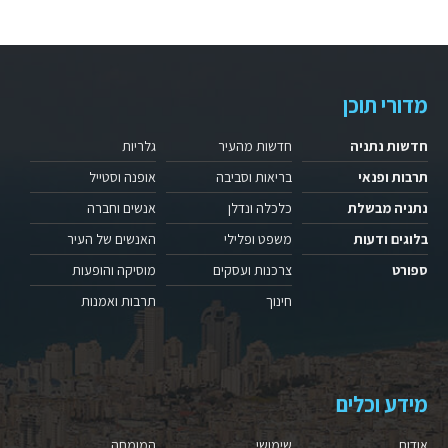
מדורי תוכן
חדשות נתניה
חדשות מהעיר
גלריות
תרבות ופנאי
בריאות וסביבה
אופנה וסטייל
נתניה מבשלת
כלכלה ונדלן
אנשים וחברה
בלוגים ודעות
משפט ופלילי
האנשים של העיר
ספורט
צרכנות ועסקים
מוסיקה והופעות
חינוך
תרבות ואמנות
מידע וכלים
אודות
שימושי
המומחה