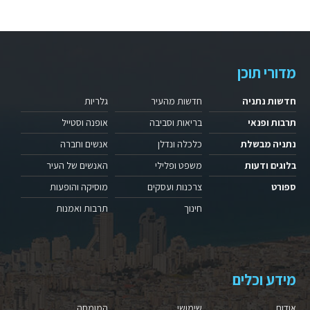
מדורי תוכן
חדשות נתניה
חדשות מהעיר
גלריות
תרבות ופנאי
בריאות וסביבה
אופנה וסטייל
נתניה מבשלת
כלכלה ונדלן
אנשים וחברה
בלוגים ודעות
משפט ופלילי
האנשים של העיר
ספורט
צרכנות ועסקים
מוסיקה והופעות
חינוך
תרבות ואמנות
מידע וכלים
אודות
שימושי
המומחה