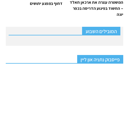
המשטרה עצרה את ארכאן חאלד
דחוף במפגע יתושים
– החשוד בפיגוע הדריסה בכפר
יונה
המובילים השבוע
פייסבוק נתניה און ליין