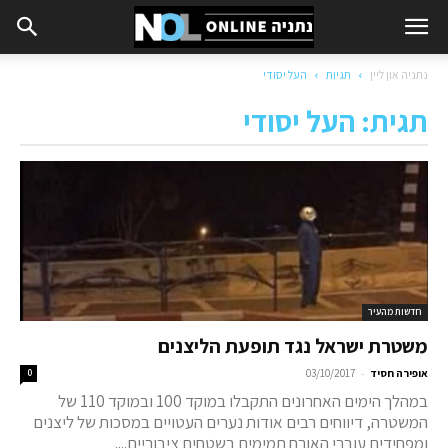
נתניה און ליין
תגיות
העל יסודי
תגית: העל יסודי
חדשות מהעיר
משטרת ישראל נגד תופעת הליצנים
-
אופירה חסיד
03/10/2017
0
במהלך הימים האחרונים התקבלו במוקד 100 ובמוקד 110 של
המשטרה, דיווחים רבים אודות נערים העטויים במסכות של ליצנים
ומפחידים עוברי האורח תמימים בשטחים ציבוריים....