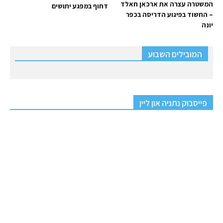
המשטרה עצרה את ארכאן חאלד
דחוף במפגע יתושים
– החשוד בפיגוע הדריסה בכפר
יונה
המובילים השבוע
פייסבוק נתניה און ליין