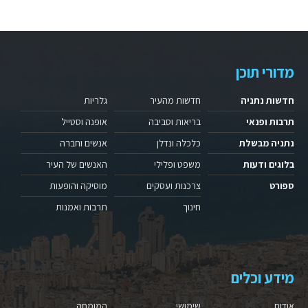
מדורי תוכן
חדשות נתניה
חדשות מהעיר
גלריות
תרבות ופנאי
בריאות וסביבה
אופנה וסטייל
נתניה מבשלת
כלכלה ונדלן
אנשים וחברה
בלוגים ודעות
משפט ופלילי
האנשים של העיר
ספורט
צרכנות ועסקים
מוסיקה והופעות
חינוך
תרבות ואמנות
מידע וכלים
אודות
שימושי
המומחה