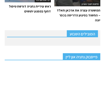
בריאות וסביבה
חדשות ישובי השרון
ראש עיריית נתניה דורשת טיפול
המשטרה עצרה את ארכאן חאלד
דחוף במפגע יתושים
– החשוד בפיגוע הדריסה בכפר
יונה
המובילים השבוע
פייסבוק נתניה און ליין