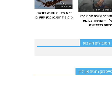
בריאות וסביבה
שות ישובי השרון
ראש עיריית נתניה דורשת
שטרה עצרה את ארכאן
טיפול דחוף במפגע יתושים
ד – החשוד בפיגוע
יסה בכפר יונה
המובילים השבוע
ייסבוק נתניה און ליין