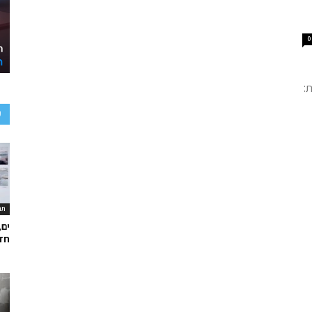
0
:
ע
תר
ים,
חד