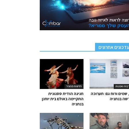
דכונים אחרונים
בות ואמנות
חדשות מהעיר
 שמים ורוח גם: תערוכה
חגיגה הודית ססגונית
שה בנתניה
התקיימה באולם בית יוחנן
בנתניה