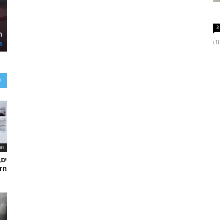
3
ה
ע
תר
ים,
חד