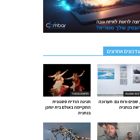
דכונים אחרונים
בות ואמנות
חדשות מהעיר
 שמים ורוח גם: תערוכה
חגיגה הודית ססגונית
שה בנתניה
התקיימה באולם בית יוחנן
בנתניה