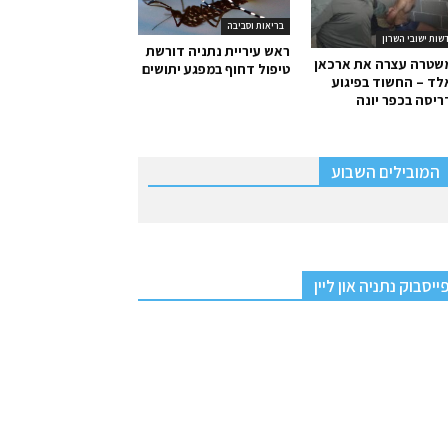
בריאות וסביבה
שות ישובי השרון
ראש עיריית נתניה דורשת
שטרה עצרה את ארכאן
טיפול דחוף במפגע יתושים
ד – החשוד בפיגוע
יסה בכפר יונה
המובילים השבוע
ייסבוק נתניה און ליין