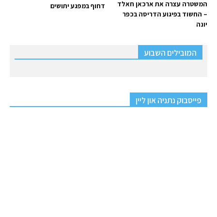
המשטרה עצרה את ארכאן חאלד
דחוף במפגע יתושים
– החשוד בפיגוע הדריסה בכפר
יונה
המובילים השבוע
פייסבוק נתניה און ליין