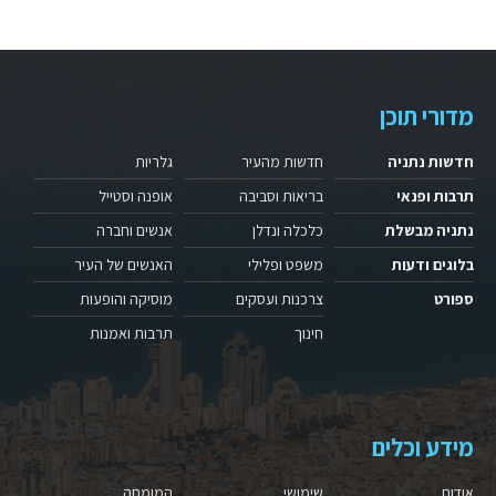
מדורי תוכן
חדשות נתניה
חדשות מהעיר
גלריות
תרבות ופנאי
בריאות וסביבה
אופנה וסטייל
נתניה מבשלת
כלכלה ונדלן
אנשים וחברה
בלוגים ודעות
משפט ופלילי
האנשים של העיר
ספורט
צרכנות ועסקים
מוסיקה והופעות
חינוך
תרבות ואמנות
מידע וכלים
אודות
שימושי
המומחה