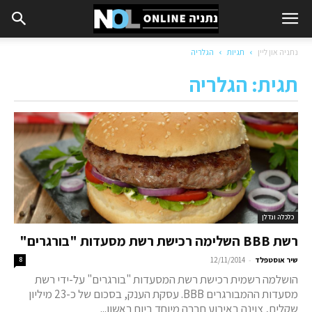
נתניה און ליין
תגיות
הגלריה
תגית: הגלריה
כלכלה ונדלן
רשת BBB השלימה רכישת רשת מסעדות "בורגרים"
-
שיר אוסטפלד
12/11/2014
8
הושלמה רשמית רכישת רשת המסעדות "בורגרים" על-ידי רשת
מסעדות ההמבורגרים BBB. עסקת הענק, בסכום של כ-23 מיליון
שקלים, צוינה באירוע חברה מיוחד ביום ראשון...