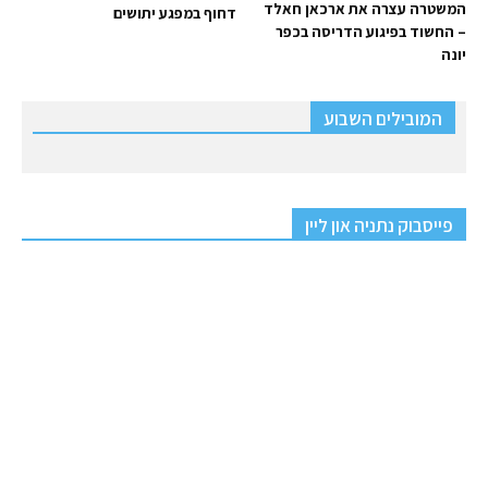
המשטרה עצרה את ארכאן חאלד
דחוף במפגע יתושים
– החשוד בפיגוע הדריסה בכפר
יונה
המובילים השבוע
פייסבוק נתניה און ליין