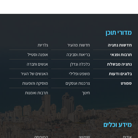
מדורי תוכן
חדשות נתניה
חדשות מהעיר
גלריות
תרבות ופנאי
בריאות וסביבה
אופנה וסטייל
נתניה מבשלת
כלכלה ונדלן
אנשים וחברה
בלוגים ודעות
משפט ופלילי
האנשים של העיר
ספורט
צרכנות ועסקים
מוסיקה והופעות
חינוך
תרבות ואמנות
מידע וכלים
אודות
שימושי
המומחה