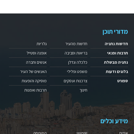
מדורי תוכן
חדשות נתניה
חדשות מהעיר
גלריות
תרבות ופנאי
בריאות וסביבה
אופנה וסטייל
נתניה מבשלת
כלכלה ונדלן
אנשים וחברה
בלוגים ודעות
משפט ופלילי
האנשים של העיר
ספורט
צרכנות ועסקים
מוסיקה והופעות
חינוך
תרבות ואמנות
מידע וכלים
אודות
שימושי
המומחה