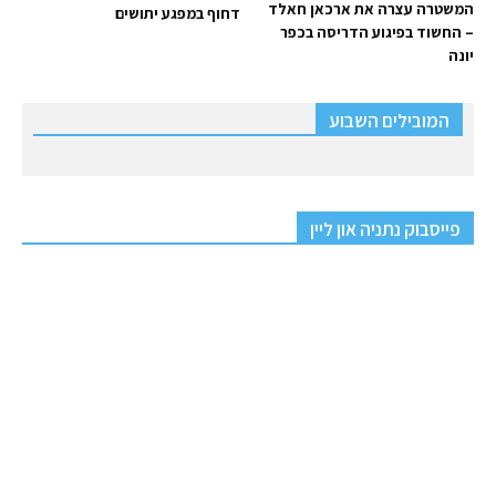
המשטרה עצרה את ארכאן חאלד
דחוף במפגע יתושים
– החשוד בפיגוע הדריסה בכפר
יונה
המובילים השבוע
פייסבוק נתניה און ליין