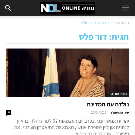
נתניה און ליין
תגיות
דור פלס
תגית: דור פלס
אנשים וחברה
נולדה עם המדינה
-
שיר אוסטפלד
23/04/2015
6
יהודית אנושי חגגה בערב יום העצמאות 67 למדינה ולה. בראיון
לנתניה און ליין מספרת אנושי, האמא של התיאטרון העירוני, את
סיפורה – שבמקרים רבים הוא...