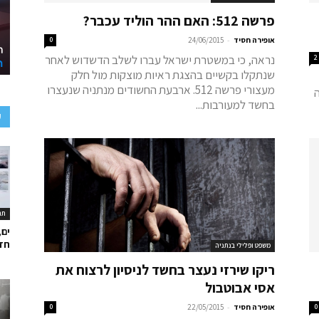
פרשה 512: האם ההר הוליד עכבר?
-
אופירה חסיד
24/06/2015
0
נראה, כי במשטרת ישראל עברו לשלב הדשדוש לאחר
2
שנתקלו בקשיים בהצגת ראיות מוצקות מול חלק
מעצורי פרשה 512. ארבעת החשודים מנתניה שנעצרו
ה
בחשד למעורבות...
ע
תר
ים,
חד
משפט ופלילי בנתניה
ריקו שירזי נעצר בחשד לניסיון לרצוח את
אסי אבוטבול
-
0
אופירה חסיד
22/05/2015
0