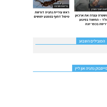
בריאות וסביבה
שות ישובי השרון
ראש עיריית נתניה דורשת
שטרה עצרה את ארכאן
טיפול דחוף במפגע יתושים
ד – החשוד בפיגוע
יסה בכפר יונה
המובילים השבוע
ייסבוק נתניה און ליין