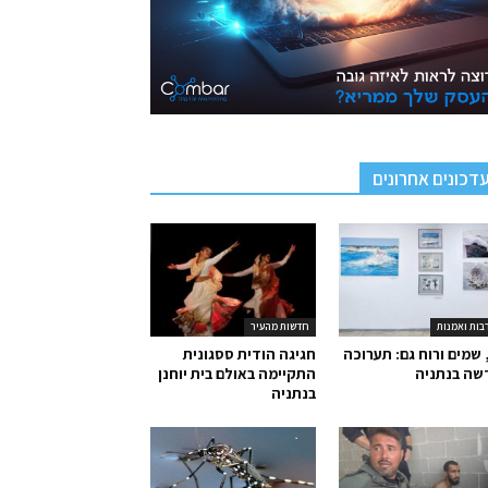
דכונים אחרונים
בות ואמנות
חדשות מהעיר
 שמים ורוח גם: תערוכה
חגיגה הודית ססגונית
שה בנתניה
התקיימה באולם בית יוחנן
בנתניה