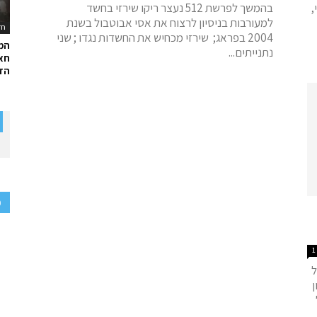
,
בהמשך לפרשת 512 נעצר ריקו שירזי בחשד
למעורבות בניסיון לרצוח את אסי אבוטבול בשנת
חד
2004 בפראג; שירזי מכחיש את החשדות נגדו ; שני
המ
נתנייתים...
חאל
הדר
פ
1
ל
ן
ל