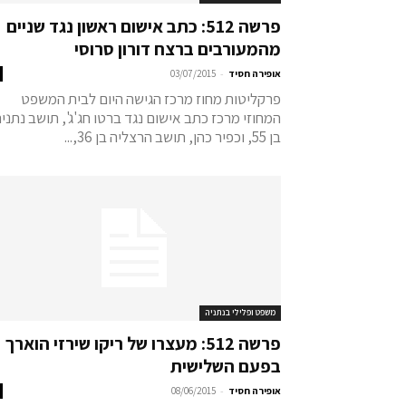
פרשה 512: כתב אישום ראשון נגד שניים
מהמעורבים ברצח דורון סרוסי
-
אופירה חסיד
03/07/2015
פרקליטות מחוז מרכז הגישה היום לבית המשפט
המחוזי מרכז כתב אישום נגד ברטו חג'ג', תושב נתני
בן 55, וכפיר כהן, תושב הרצליה בן 36,...
משפט ופלילי בנתניה
פרשה 512: מעצרו של ריקו שירזי הוארך
בפעם השלישית
-
אופירה חסיד
08/06/2015