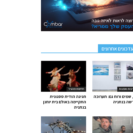
דכונים אחרונים
בות ואמנות
חדשות מהעיר
 שמים ורוח גם: תערוכה
חגיגה הודית ססגונית
שה בנתניה
התקיימה באולם בית יוחנן
בנתניה