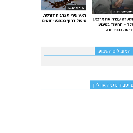
בריאות וסביבה
שות ישובי השרון
ראש עיריית נתניה דורשת
שטרה עצרה את ארכאן
טיפול דחוף במפגע יתושים
ד – החשוד בפיגוע
יסה בכפר יונה
המובילים השבוע
ייסבוק נתניה און ליין