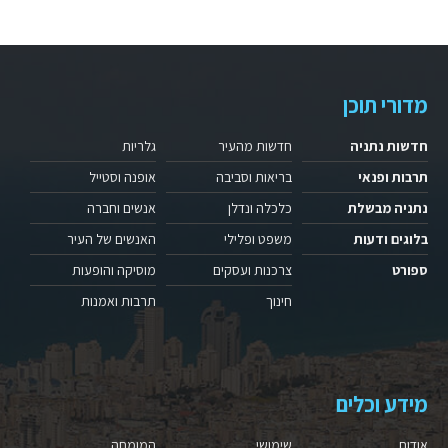
מדורי תוכן
חדשות נתניה
חדשות מהעיר
גלריות
תרבות ופנאי
בריאות וסביבה
אופנה וסטייל
נתניה מבשלת
כלכלה ונדלן
אנשים וחברה
בלוגים ודעות
משפט ופלילי
האנשים של העיר
ספורט
צרכנות ועסקים
מוסיקה והופעות
חינוך
תרבות ואמנות
מידע וכלים
אודות
שימושי
המומחה