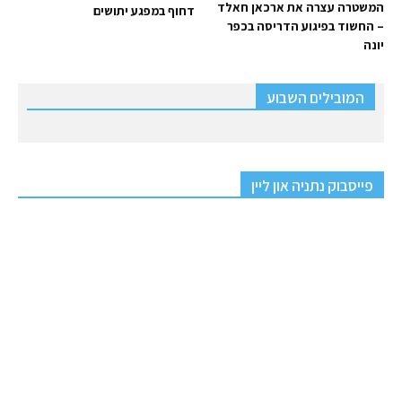
המשטרה עצרה את ארכאן חאלד
דחוף במפגע יתושים
– החשוד בפיגוע הדריסה בכפר
יונה
המובילים השבוע
פייסבוק נתניה און ליין