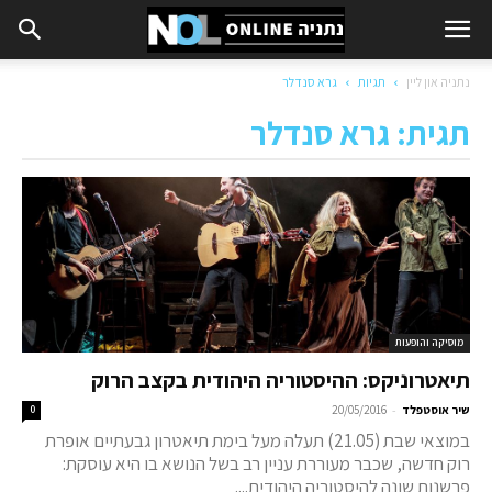
נתניה און ליין
תגיות
גרא סנדלר
תגית: גרא סנדלר
מוסיקה והופעות
תיאטרוניקס: ההיסטוריה היהודית בקצב הרוק
-
שיר אוסטפלד
20/05/2016
0
במוצאי שבת (21.05) תעלה מעל בימת תיאטרון גבעתיים אופרת
רוק חדשה, שכבר מעוררת עניין רב בשל הנושא בו היא עוסקת:
פרשנות שונה להיסטוריה היהודית....