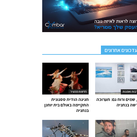
דכונים אחרונים
בות ואמנות
חדשות מהעיר
 שמים ורוח גם: תערוכה
חגיגה הודית ססגונית
שה בנתניה
התקיימה באולם בית יוחנן
בנתניה