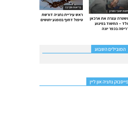
בריאות וסביבה
שות ישובי השרון
ראש עיריית נתניה דורשת
שטרה עצרה את ארכאן
טיפול דחוף במפגע יתושים
ד – החשוד בפיגוע
יסה בכפר יונה
המובילים השבוע
ייסבוק נתניה און ליין