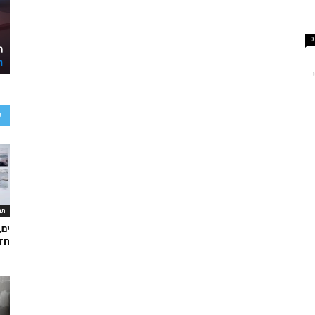
0
ע
תר
ים,
חד