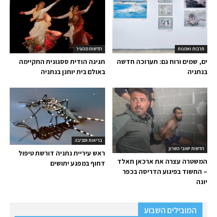
תרבות ואמנות
חדשות מהעיר
ים, שמים ורוח גם: תערוכה חדשה
חגיגה הודית ססגונית התקיימה
בנתניה
באולם בית יוחנן בנתניה
בריאות וסביבה
חדשות ישובי השרון
ראש עיריית נתניה דורשת טיפול
המשטרה עצרה את ארכאן חאלד
דחוף במפגע יתושים
– החשוד בפיגוע הדריסה בכפר
יונה
המובילים השבוע