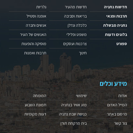
חדשות נתניה
חדשות מהעיר
גלריות
תרבות ופנאי
בריאות וסביבה
אופנה וסטייל
נתניה מבשלת
כלכלה ונדלן
אנשים וחברה
בלוגים ודעות
משפט ופלילי
האנשים של העיר
ספורט
צרכנות ועסקים
מוסיקה והופעות
חינוך
תרבות ואמנות
מידע וכלים
אודות
שימושי
המומחה
המייל האדום
מזג אוויר בנתניה
תמונת השבוע
פרסום באתר
כניסת שבת נתניה
דעות מקומיות
צור קשר
בית מרקחת תורן