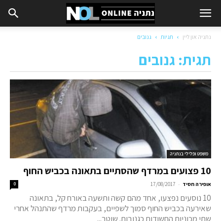
נתניה און ליין
תגיות
גנובים
תגית: גנובים
משפט ופלילי בנתניה
10 פצועים במרדף שהסתיים בתאונה בכביש החוף
-
אופירה חסיד
17/08/2017
0
10 נוסעים נפצעו, אחד מהם קשה ותשעה באורח קל, בתאונה
שאירעה בכביש החוף סמוך לשפיים, בעקבות מרדף שהתנהל אחרי
שתי מכוניות החשודות כגנובות. שוטר...