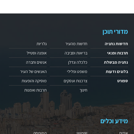
מדורי תוכן
חדשות נתניה
חדשות מהעיר
גלריות
תרבות ופנאי
בריאות וסביבה
אופנה וסטייל
נתניה מבשלת
כלכלה ונדלן
אנשים וחברה
בלוגים ודעות
משפט ופלילי
האנשים של העיר
ספורט
צרכנות ועסקים
מוסיקה והופעות
חינוך
תרבות ואמנות
מידע וכלים
אודות
שימושי
המומחה