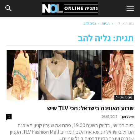
נתניה און ליין
תגיות
גליה להב
תגית: גליה להב
אופנה וסטייל
שבוע האופנה בישראל: הכי TLV שיש
-
מיטל גפן
26/03/2017
1
ביום חמישי, בדיוק בשעה 19:00, פתח את שעריו קניון האופנה
הגדול בישראל הנושא את השם המחייב TLV Fashion Mall. הקניון
שנבנה ועוצב בסטנדרטים בינלאומיים...