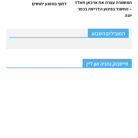
המשטרה עצרה את ארכאן חאלד
דחוף במפגע יתושים
– החשוד בפיגוע הדריסה בכפר
יונה
המובילים השבוע
פייסבוק נתניה און ליין