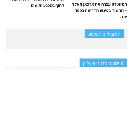
המשטרה עצרה את ארכאן חאלד
דחוף במפגע יתושים
– החשוד בפיגוע הדריסה בכפר
יונה
המובילים השבוע
פייסבוק נתניה און ליין