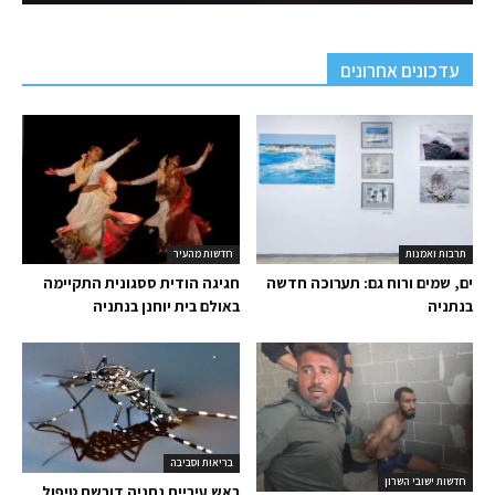
עדכונים אחרונים
תרבות ואמנות
חדשות מהעיר
ים, שמים ורוח גם: תערוכה חדשה
חגיגה הודית ססגונית התקיימה
בנתניה
באולם בית יוחנן בנתניה
בריאות וסביבה
חדשות ישובי השרון
ראש עיריית נתניה דורשת טיפול