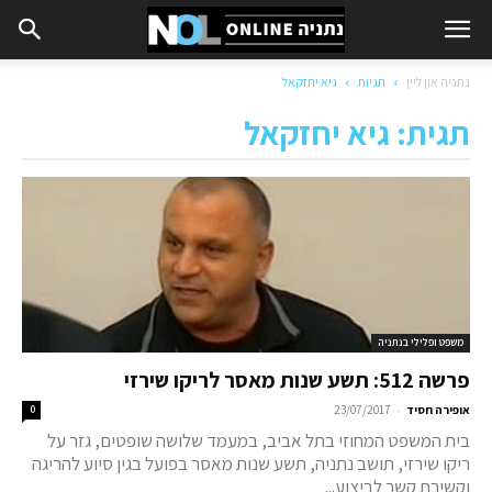
נתניה און ליין
תגיות
גיא יחזקאל
תגית: גיא יחזקאל
משפט ופלילי בנתניה
פרשה 512: תשע שנות מאסר לריקו שירזי
-
אופירה חסיד
23/07/2017
0
בית המשפט המחוזי בתל אביב, במעמד שלושה שופטים, גזר על
ריקו שירזי, תושב נתניה, תשע שנות מאסר בפועל בגין סיוע להריגה
וקשירת קשר לביצוע...