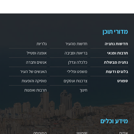
מדורי תוכן
חדשות נתניה
חדשות מהעיר
גלריות
תרבות ופנאי
בריאות וסביבה
אופנה וסטייל
נתניה מבשלת
כלכלה ונדלן
אנשים וחברה
בלוגים ודעות
משפט ופלילי
האנשים של העיר
ספורט
צרכנות ועסקים
מוסיקה והופעות
חינוך
תרבות ואמנות
מידע וכלים
אודות
שימושי
המומחה