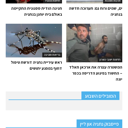
תרבות ואמנות
חדשות מהעיר
ים, שמים ורוח גם: תערוכה חדשה
חגיגה הודית ססגונית התקיימה
בנתניה
באולם בית יוחנן בנתניה
בריאות וסביבה
חדשות ישובי השרון
ראש עיריית נתניה דורשת טיפול
המשטרה עצרה את ארכאן חאלד
דחוף במפגע יתושים
– החשוד בפיגוע הדריסה בכפר
יונה
המובילים השבוע
פייסבוק נתניה און ליין