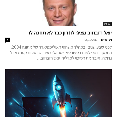
ספורט
יואל רזבוזוב מציג: לונדון כבר לא תחכה לו
-
ויקי גלאם
05/11/2011
0
לפני שבע שנים, במהלך משחקי האולימפיאדה של אתונה 2004,
התמקדו המצלמות בספורטאי ישראלי צעיר, שבטעות קטנה אבל
גדולה, איבד את הסיכוי למדליה. יואל רזבוזוב,...