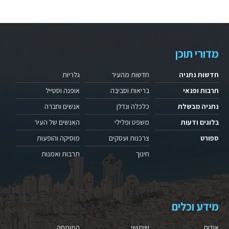
מדורי תוכן
חדשות נתניה
חדשות מהעיר
גלריות
תרבות ופנאי
בריאות וסביבה
אופנה וסטייל
נתניה מבשלת
כלכלה ונדלן
אנשים וחברה
בלוגים ודעות
משפט ופלילי
האנשים של העיר
ספורט
צרכנות ועסקים
מוסיקה והופעות
חינוך
תרבות ואמנות
מידע וכלים
אודות
שימושי
המומחה