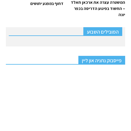
המשטרה עצרה את ארכאן חאלד
דחוף במפגע יתושים
– החשוד בפיגוע הדריסה בכפר
יונה
המובילים השבוע
פייסבוק נתניה און ליין