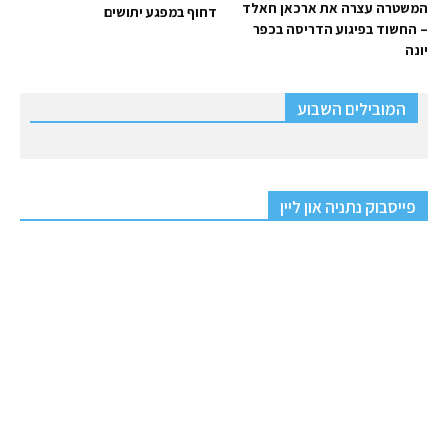
המשטרה עצרה את ארכאן חאלד
דחוף במפגע יתושים
– החשוד בפיגוע הדריסה בכפר
יונה
המובילים השבוע
פייסבוק נתניה און ליין