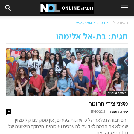
נתניה און ליין
תגיות
בת-אל אלימהו
תגית: בת-אל אלימהו
מוסיקה והופעות
משני צידי החומה
-
שיר אוסטפלד
15/10/2015
0
הם חבורה נפלאה של כישרונות צעירים, אין ספק. עם קול מצוין
שמילא את הבמה לצד עלילה ערכית ואיכותית. הלהקה הייצוגית של
נתניה עשתה זאת...