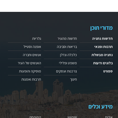
מדורי תוכן
חדשות נתניה
חדשות מהעיר
גלריות
תרבות ופנאי
בריאות וסביבה
אופנה וסטייל
נתניה מבשלת
כלכלה ונדלן
אנשים וחברה
בלוגים ודעות
משפט ופלילי
האנשים של העיר
ספורט
צרכנות ועסקים
מוסיקה והופעות
חינוך
תרבות ואמנות
מידע וכלים
אודות
שימושי
המומחה