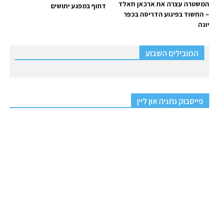
המשטרה עצרה את ארכאן חאלד
דחוף במפגע יתושים
– החשוד בפיגוע הדריסה בכפר
יונה
המובילים השבוע
פייסבוק נתניה און ליין