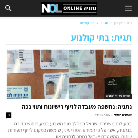
נתניה און ליין
תגיות
בתי קולנוע
תגית: בתי קולנוע
משפט ופלילי בנתניה
נתניה: נחשפה מעבדה לזיוף רישיונות ותווי נכה
-
אופירה חסיד
29/05/2016
0
בפעילות משטרת ישראל במהלך סוף השבוע בוצע חיפוש בדירה
בנתניה, אשר על פי המידע המודיעיני, שימשה כמקום לזיוף תעודות
שונות. ממשטרת ישראל נמסר לנתניה און...