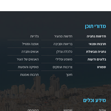
מדורי תוכן
חדשות נתניה
חדשות מהעיר
גלריות
תרבות ופנאי
בריאות וסביבה
אופנה וסטייל
נתניה מבשלת
כלכלה ונדלן
אנשים וחברה
בלוגים ודעות
משפט ופלילי
האנשים של העיר
ספורט
צרכנות ועסקים
מוסיקה והופעות
חינוך
תרבות ואמנות
מידע וכלים
אודות
שימושי
המומחה