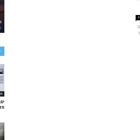
0
ב
ר
ע
תר
ים,
חד