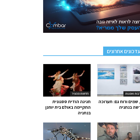
דכונים אחרונים
בות ואמנות
חדשות מהעיר
 שמים ורוח גם: תערוכה
חגיגה הודית ססגונית
שה בנתניה
התקיימה באולם בית יוחנן
בנתניה