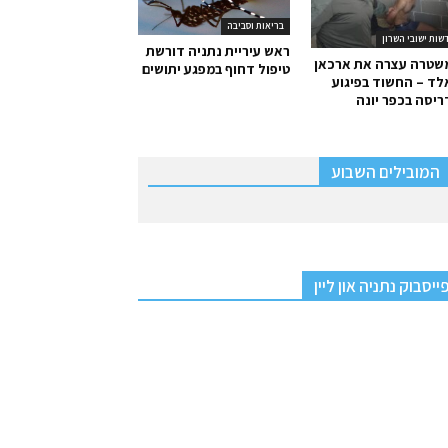
בריאות וסביבה
שות ישובי השרון
ראש עיריית נתניה דורשת
שטרה עצרה את ארכאן
טיפול דחוף במפגע יתושים
ד – החשוד בפיגוע
יסה בכפר יונה
המובילים השבוע
ייסבוק נתניה און ליין