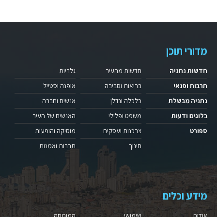
מדורי תוכן
חדשות נתניה
חדשות מהעיר
גלריות
תרבות ופנאי
בריאות וסביבה
אופנה וסטייל
נתניה מבשלת
כלכלה ונדלן
אנשים וחברה
בלוגים ודעות
משפט ופלילי
האנשים של העיר
ספורט
צרכנות ועסקים
מוסיקה והופעות
חינוך
תרבות ואמנות
מידע וכלים
אודות
שימושי
המומחה