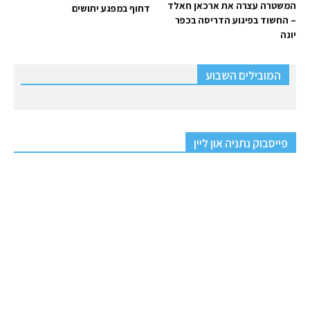
המשטרה עצרה את ארכאן חאלד
דחוף במפגע יתושים
– החשוד בפיגוע הדריסה בכפר
יונה
המובילים השבוע
פייסבוק נתניה און ליין