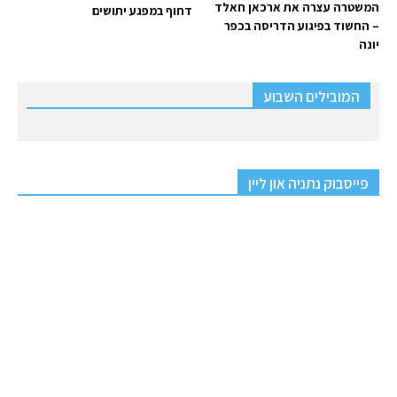
המשטרה עצרה את ארכאן חאלד
דחוף במפגע יתושים
– החשוד בפיגוע הדריסה בכפר
יונה
המובילים השבוע
פייסבוק נתניה און ליין