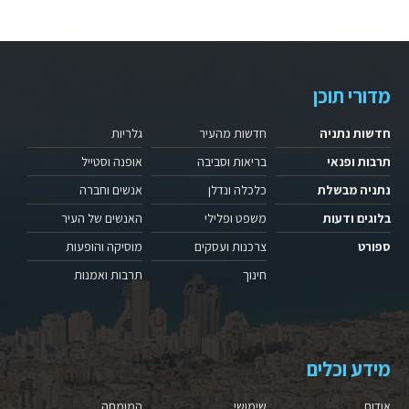
מדורי תוכן
חדשות נתניה
חדשות מהעיר
גלריות
תרבות ופנאי
בריאות וסביבה
אופנה וסטייל
נתניה מבשלת
כלכלה ונדלן
אנשים וחברה
בלוגים ודעות
משפט ופלילי
האנשים של העיר
ספורט
צרכנות ועסקים
מוסיקה והופעות
חינוך
תרבות ואמנות
מידע וכלים
אודות
שימושי
המומחה