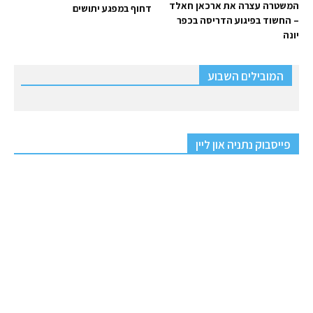
המשטרה עצרה את ארכאן חאלד
דחוף במפגע יתושים
– החשוד בפיגוע הדריסה בכפר
יונה
המובילים השבוע
פייסבוק נתניה און ליין