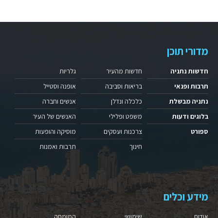
מדורי תוכן
חדשות נתניה
חדשות מהעיר
גלריות
תרבות ופנאי
בריאות וסביבה
אופנה וסטייל
נתניה מבשלת
כלכלה ונדלן
אנשים וחברה
בלוגים ודעות
משפט ופלילי
האנשים של העיר
ספורט
צרכנות ועסקים
מוסיקה והופעות
חינוך
תרבות ואמנות
מידע וכלים
אודות
שימושי
המומחה