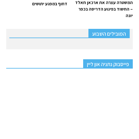
המשטרה עצרה את ארכאן חאלד
דחוף במפגע יתושים
– החשוד בפיגוע הדריסה בכפר
יונה
המובילים השבוע
פייסבוק נתניה און ליין