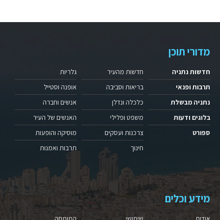
מדורי תוכן
חדשות נתניה
חדשות מהעיר
גלריות
תרבות ופנאי
בריאות וסביבה
אופנה וסטייל
נתניה מבשלת
כלכלה ונדלן
אנשים וחברה
בלוגים ודעות
משפט ופלילי
האנשים של העיר
ספורט
צרכנות ועסקים
מוסיקה והופעות
חינוך
תרבות ואמנות
מידע וכלים
אודות
שימושי
המומחה