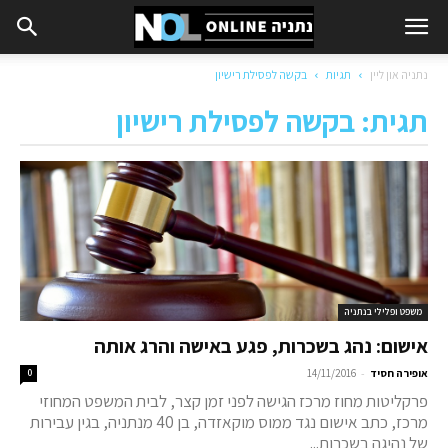
נתניה און ליין
תגיות
בקשה לפסילת רישיון
תגית: בקשה לפסילת רישיון
משפט ופלילי בנתניה
אישום: נהג בשכרות, פגע באישה והרג אותה
-
אופירה חסיד
14/11/2016
0
פרקליטות מחוז מרכז הגישה לפני זמן קצר, לבית המשפט המחוזי
מרכז, כתב אישום נגד ממוס מוקאזדה, בן 40 מנתניה, בגין עבירות
של נהיגה בשכרות...