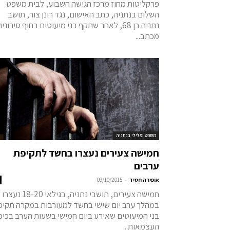
פרקליטות מחוז מרכז הגישה השבוע, לבית משפט
השלום בנתניה, כתב האישום, נגד רונן צור, תושב
נתניה בן 68, לאחר שתקף בני מיעוטים בחוף סירונית
מכתב...
משפט ופלילי בנתניה
חמישה צעירים נעצרו בחשד לתקיפת
ערבים
-
אופירה חסיד
09/10/2015
חמישה צעירים, תושבי נתניה, בגילאי 18-20 נעצרו
במהלך ערב יום שישי בחשד למעורבות במקרה תקיפ
בני המיעוטים שאירע ביום חמישי בשעות הערב בכיכ
העצמאות...