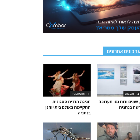
דכונים אחרונים
בות ואמנות
חדשות מהעיר
 שמים ורוח גם: תערוכה
חגיגה הודית ססגונית
שה בנתניה
התקיימה באולם בית יוחנן
בנתניה