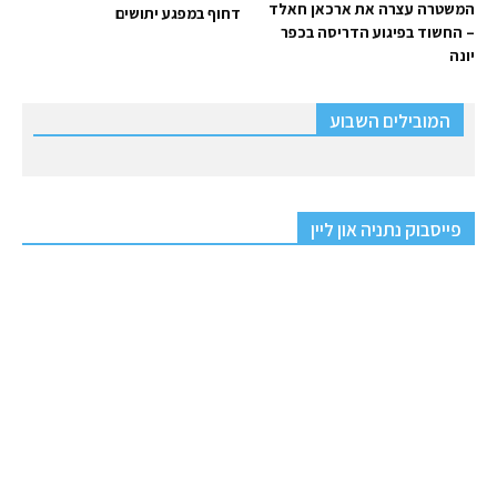
המשטרה עצרה את ארכאן חאלד
דחוף במפגע יתושים
– החשוד בפיגוע הדריסה בכפר
יונה
המובילים השבוע
פייסבוק נתניה און ליין