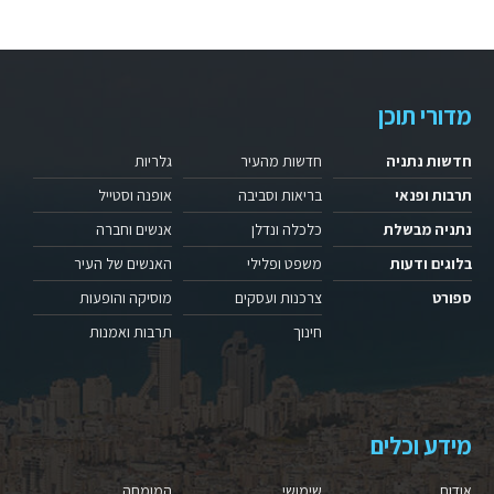
מדורי תוכן
חדשות נתניה
חדשות מהעיר
גלריות
תרבות ופנאי
בריאות וסביבה
אופנה וסטייל
נתניה מבשלת
כלכלה ונדלן
אנשים וחברה
בלוגים ודעות
משפט ופלילי
האנשים של העיר
ספורט
צרכנות ועסקים
מוסיקה והופעות
חינוך
תרבות ואמנות
מידע וכלים
אודות
שימושי
המומחה