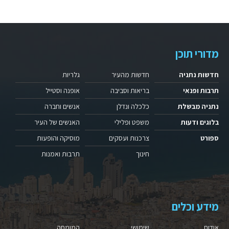
מדורי תוכן
חדשות נתניה
חדשות מהעיר
גלריות
תרבות ופנאי
בריאות וסביבה
אופנה וסטייל
נתניה מבשלת
כלכלה ונדלן
אנשים וחברה
בלוגים ודעות
משפט ופלילי
האנשים של העיר
ספורט
צרכנות ועסקים
מוסיקה והופעות
חינוך
תרבות ואמנות
מידע וכלים
אודות
שימושי
המומחה