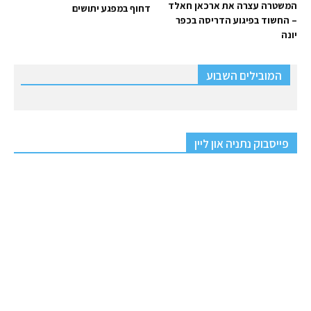
המשטרה עצרה את ארכאן חאלד
דחוף במפגע יתושים
– החשוד בפיגוע הדריסה בכפר
יונה
המובילים השבוע
פייסבוק נתניה און ליין