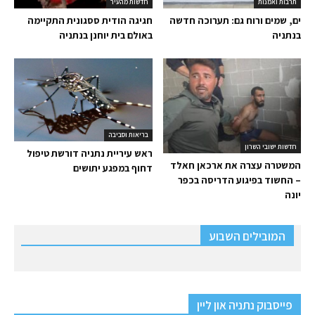
תרבות ואמנות
חדשות מהעיר
ים, שמים ורוח גם: תערוכה חדשה
חגיגה הודית ססגונית התקיימה
בנתניה
באולם בית יוחנן בנתניה
בריאות וסביבה
חדשות ישובי השרון
ראש עיריית נתניה דורשת טיפול
המשטרה עצרה את ארכאן חאלד
דחוף במפגע יתושים
– החשוד בפיגוע הדריסה בכפר
יונה
המובילים השבוע
פייסבוק נתניה און ליין