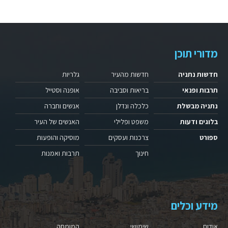
מדורי תוכן
חדשות נתניה
חדשות מהעיר
גלריות
תרבות ופנאי
בריאות וסביבה
אופנה וסטייל
נתניה מבשלת
כלכלה ונדלן
אנשים וחברה
בלוגים ודעות
משפט ופלילי
האנשים של העיר
ספורט
צרכנות ועסקים
מוסיקה והופעות
חינוך
תרבות ואמנות
מידע וכלים
אודות
שימושי
המומחה