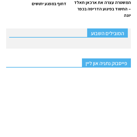
המשטרה עצרה את ארכאן חאלד
דחוף במפגע יתושים
– החשוד בפיגוע הדריסה בכפר
יונה
המובילים השבוע
פייסבוק נתניה און ליין